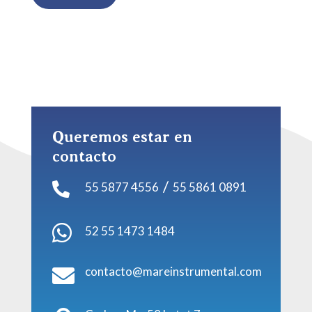
Queremos estar en
contacto
/
55 5877 4556
55 5861 0891


52 55 1473 1484
contacto@mareinstrumental.com
