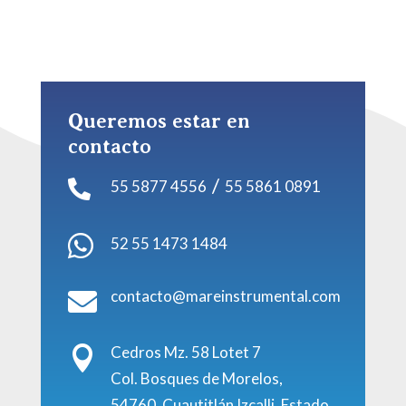
Queremos estar en
contacto
/
55 5877 4556
55 5861 0891


52 55 1473 1484
contacto@mareinstrumental.com

Cedros Mz. 58 Lotet 7

Col. Bosques de Morelos,
54760, Cuautitlán Izcalli, Estado