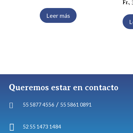
Fr.,
Leer más
L
Queremos estar en contacto
/

55 5877 4556
55 5861 0891

52 55 1473 1484