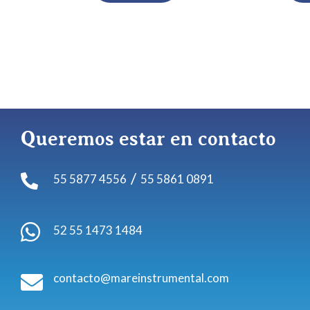
Queremos estar en contacto
/
55 5877 4556
55 5861 0891


52 55 1473 1484
contacto@mareinstrumental.com
