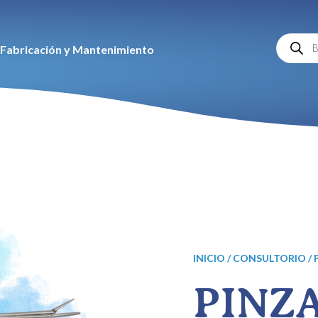
Búsqu
Fabricación y Mantenimiento
de
produc
INICIO
/
CONSULTORIO
/ 
PINZ