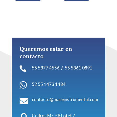
Queremos estar en
contacto
/
55 5877 4556
55 5861 0891


52 55 1473 1484
contacto@mareinstrumental.com

Cedros Mz. 58 Lotet 7