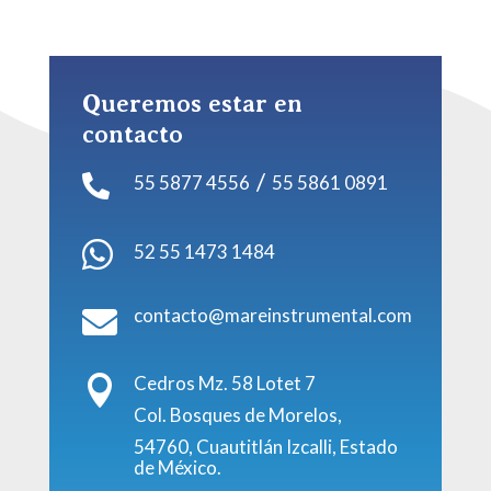
Queremos estar en
contacto
/
55 5877 4556
55 5861 0891


52 55 1473 1484
contacto@mareinstrumental.com

Cedros Mz. 58 Lotet 7

Col. Bosques de Morelos,
54760, Cuautitlán Izcalli, Estado
de México.