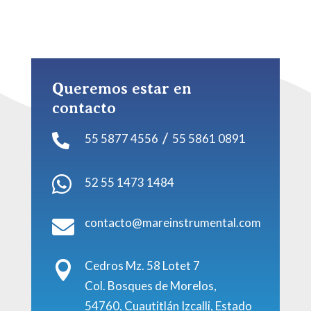
Queremos estar en
contacto
/
55 5877 4556
55 5861 0891


52 55 1473 1484
contacto@mareinstrumental.com

Cedros Mz. 58 Lotet 7

Col. Bosques de Morelos,
54760, Cuautitlán Izcalli, Estado