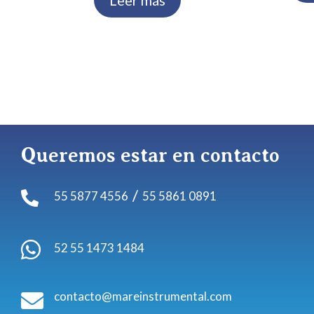
Leer más
Queremos estar en contacto
/
55 5877 4556
55 5861 0891


52 55 1473 1484
contacto@mareinstrumental.com
