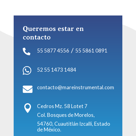
Queremos estar en
contacto
/
55 5877 4556
55 5861 0891


52 55 1473 1484
contacto@mareinstrumental.com

Cedros Mz. 58 Lotet 7

Col. Bosques de Morelos,
54760, Cuautitlán Izcalli, Estado
de México.