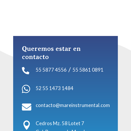
Queremos estar en
contacto
/
55 5877 4556
55 5861 0891


52 55 1473 1484
contacto@mareinstrumental.com

Cedros Mz. 58 Lotet 7
