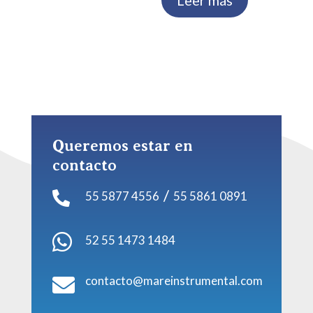
Leer más
Queremos estar en
contacto
/
55 5877 4556
55 5861 0891


52 55 1473 1484
contacto@mareinstrumental.com
