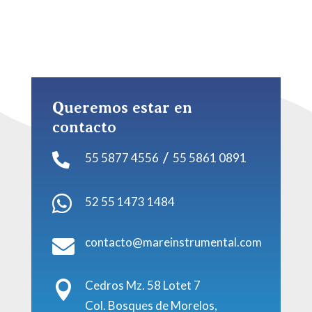
Queremos estar en
contacto
/
55 5877 4556
55 5861 0891


52 55 1473 1484
contacto@mareinstrumental.com

Cedros Mz. 58 Lotet 7

Col. Bosques de Morelos,