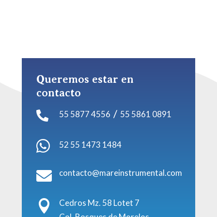
Queremos estar en
contacto
/
55 5877 4556
55 5861 0891


52 55 1473 1484
contacto@mareinstrumental.com

Cedros Mz. 58 Lotet 7

Col. Bosques de Morelos,